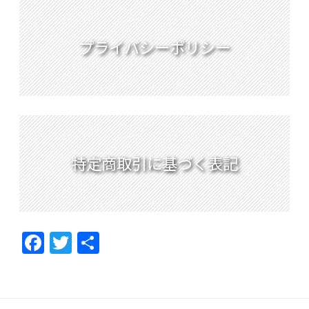
プライバシーポリシー
特定商取引に基づく表記
F
T
共
ac
w
有
e
itt
b
er